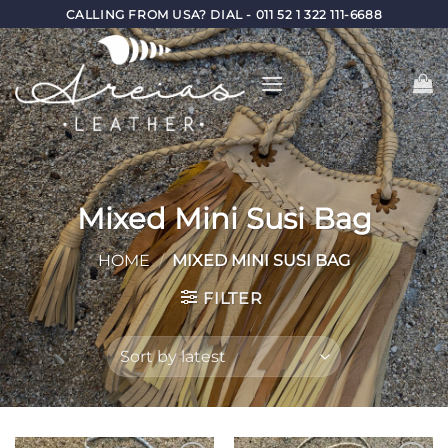
Skip
CALLING FROM USA? DIAL - 011 52 1 322 111-6688
to
content
Mixed Mini Susi Bag
HOME
/
MIXED MINI SUSI BAG
FILTER