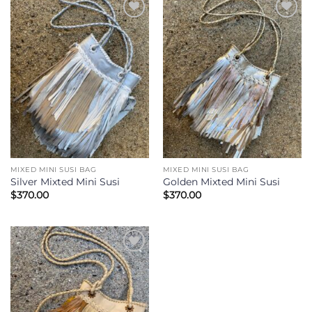
Add to
Add to
Wishlist
Wishlist
MIXED MINI SUSI BAG
MIXED MINI SUSI BAG
Silver Mixted Mini Susi
Golden Mixted Mini Susi
$
370.00
$
370.00
Add to
Wishlist